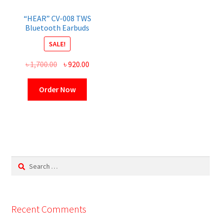
“HEAR” CV-008 TWS
Bluetooth Earbuds
SALE!
Original
Current
৳
1,700.00
৳
920.00
price
price
was:
is:
Order Now
৳ 1,700.00.
৳ 920.00.
Search
for:
Recent Comments