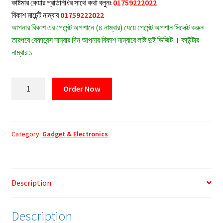
কাষ্টমার কেয়ার প্রতিনিধির সাথে কথা বলুনঃ
01759222022
৳ 1,750.00.
৳ 1,250.00.
বিকাশ মার্চেন্ট নাম্বার
01759222022
আপনার বিকাশ এর পেমেন্ট অপশানে (৪ নাম্বার) যেয়ে পেমেন্ট অপশান সিলেক্ট করুন
তারপরে রেফারেন্স নাম্বার দিন আপনার বিকাশ নাম্বারে লাষ্ট দুই ডিজিট । কাউন্টার
নাম্বার ১
"HEAR"
Order Now
BT-
256
TWS
Bluetooth
Category:
Gadget & Electronics
Earbuds
quantity
Description
Description