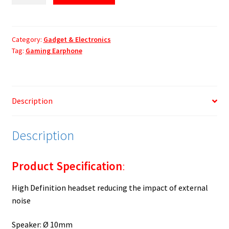
D10
Stereo
Gaming
Earphone
Category:
Gadget & Electronics
Tag:
Gaming Earphone
quantity
Description
Description
Product Specification
:
High Definition headset reducing the impact of external
noise
Speaker: Ø 10mm