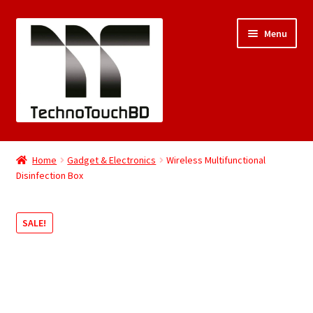
Skip
Skip
Menu
to
to
navigation
content
Home
Home
Gadget & Electronics
Wireless Multifunctional
Disinfection Box
Shop
Gadget & Electronics
SALE!
Mobile Accessories
Blog