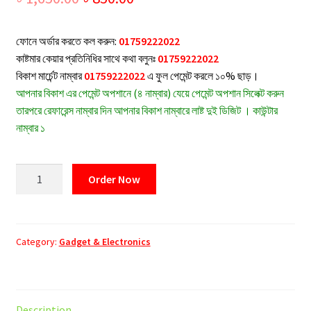
price
price
ফোনে অর্ডার করতে কল করুন:
01759222022
was:
is:
কাষ্টমার কেয়ার প্রতিনিধির সাথে কথা বলুনঃ
01759222022
৳ 1,650.00.
৳ 850.00.
বিকাশ মার্চেন্ট নাম্বার
01759222022
এ ফুল পেমেন্ট করলে ১০% ছাড়।
আপনার বিকাশ এর পেমেন্ট অপশানে (৪ নাম্বার) যেয়ে পেমেন্ট অপশান সিলেক্ট করুন
তারপরে রেফারেন্স নাম্বার দিন আপনার বিকাশ নাম্বারে লাষ্ট দুই ডিজিট । কাউন্টার
নাম্বার ১
Wireless
Order Now
Multifunctional
Disinfection
Box
quantity
Category:
Gadget & Electronics
Description