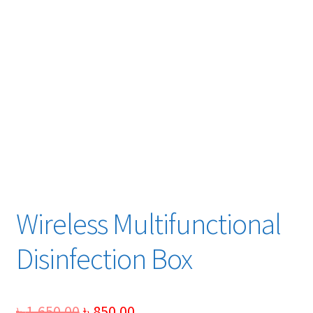
Wireless Multifunctional
Disinfection Box
Original
Current
৳
1,650.00
৳
850.00